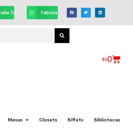
alle 72
Fabrica
0
$
0
Mesas
Closets
Biffets
Bibliotecas