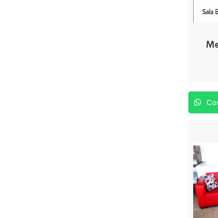
Me
Com