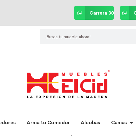
Carrera 30
C
edores
Arma tu Comedor
Alcobas
Camas