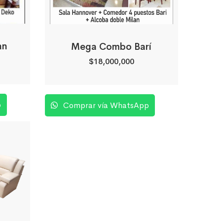
an
Mega Combo Barí
$
18,000,000
p
Comprar vía WhatsApp