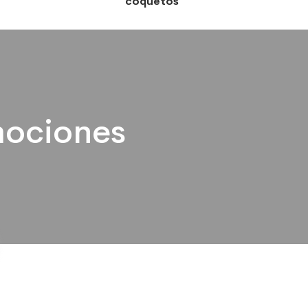
coquetos
ociones