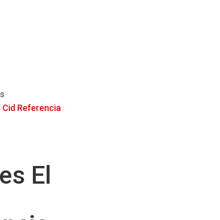
ts
 Cid Referencia
t
es El