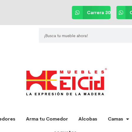
Carrera 30
C
edores
Arma tu Comedor
Alcobas
Camas