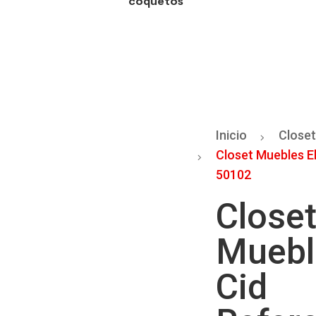
coquetos
Inicio
Close
Closet Muebles El
50102
Close
Muebl
Cid