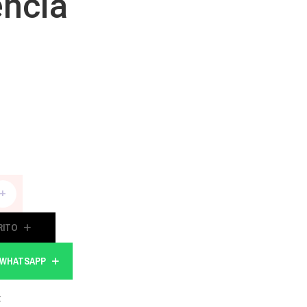
encia
+
RITO
A WHATSAPP
t