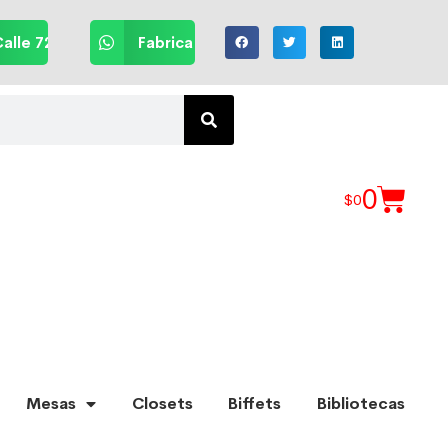
alle 72
Fabrica
0
$
0
Mesas
Closets
Biffets
Bibliotecas