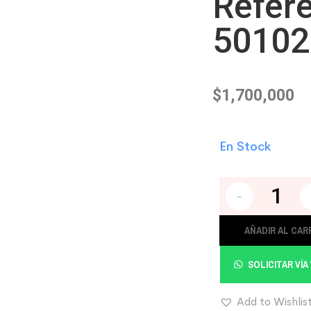
Refer
50102
$
1,700,000
En Stock
-
AÑADIR AL CAR
SOLICITAR VÍ
Add to Wishlis