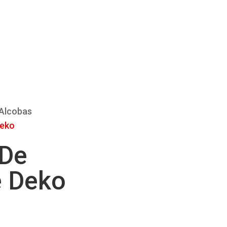
Alcobas
Deko
De
 Deko