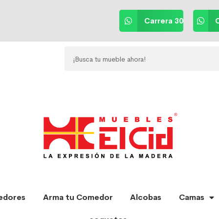
Carrera 30
C
edores
Arma tu Comedor
Alcobas
Camas