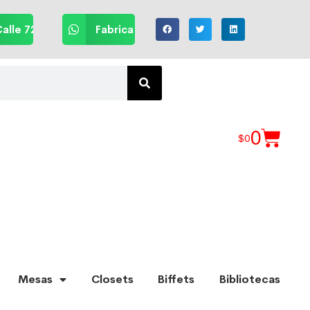
alle 72
Fabrica
0
$
0
Mesas
Closets
Biffets
Bibliotecas