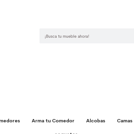
medores
Arma tu Comedor
Alcobas
Camas