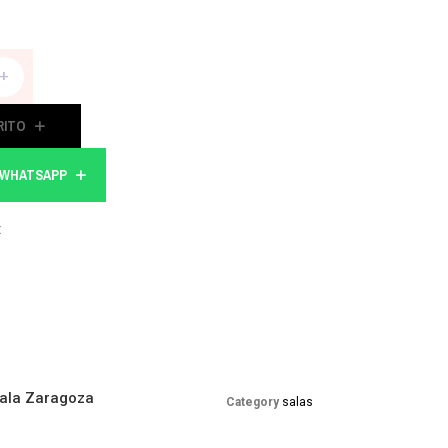
+
RITO
A WHATSAPP
t
ala Zaragoza
Category
salas