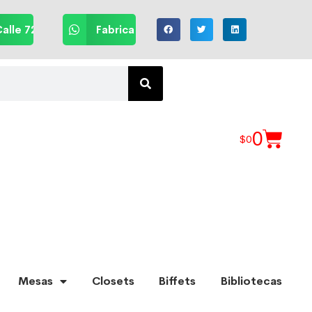
alle 72
Fabrica
0
$
0
Mesas
Closets
Biffets
Bibliotecas