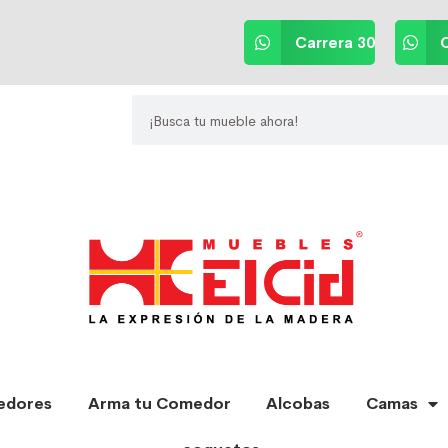
Carrera 30
C
edores
Arma tu Comedor
Alcobas
Camas