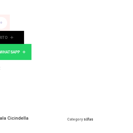
+
RITO
A WHATSAPP
t
ala Cicindella
Category
sófas