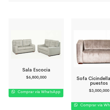
Sala Escocia
$
6,800,000
Sofa Cicindell
puestos
$
3,000,000
Comprar vía WhatsApp
Comprar vía W